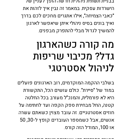
בבניית תשתית ניהולית חדשה הופך לעניין של
הישרדות עסקית. במאמר זה נבין איך לזהות את
"כאבי הצמיחה", אילו אתגרים מחכים לכם בדרך
ואיך בונים בסיס ניהולי איתן שיאפשר לארגון
להמשיך לגדול מבלי להתפרק מבפנים.
מה קורה כשהארגון
גדל? מכיבוי שריפות
לניהול אסטרטגי
בשלבי ההקמה המוקדמים, רוב הארגונים פועלים
במוד של "סיירת". כולם עושים הכל, התקשורת
היא לא פורמלית, והמנכ"ל מעורב בכל החלטה
קטנה, החל מבחירת ספק הקפה ועד לחתימה על
חוזים אסטרטגיים. זה עובד מצוין כשאתם עשרה
אנשים, אבל כשמספר העובדים קופץ ל-30, 50
או 100, המודל הזה קורס.