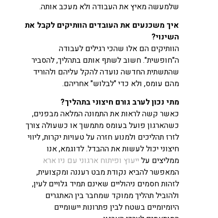
שלמעשה מאיץ את העבודה ולא מעכב אותה.
איך משכנעים את העובדים הוותיקים לקבל את
השינוי?
הוותיקים הם אלו שהכי רגילים לעבודה
ה"חופשית". חשוב לשתף אותם בתהליך, להסביר
שהתשתית החדשה נועדה להקל עליהם ולהוריד
מהם עומס, ולא כדי "לבלוש" אחריהם.
מתי נכון לערב גורם חיצוני בתהליך?
כאשר קשה לראות את התמונה המלאה מבפנים,
כשהארגון פועל בעומס מתמשך או כשעולה צורך
לזרז תהליכים ולמנוע חזרה על טעויות יקרות, ליווי
חיצוני יכול לעשות את ההבדל. לדוגמא, אנו
ממליצים על
ייעוץ ופיתוח ארגוני עם ניו ארא
המאפשר להביא נקודת מבט רעננה ומקצועית,
לזהות חסמים ניהוליים שאינם תמיד גלויים לעין,
ולהוביל תהליך ממוקד שמחבר בין האתגרים
היומיומיים בשטח לבין פתרונות יישומיים