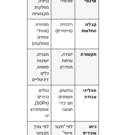
ארגוני
פורמלי
ברורה,
מחלקות
מקצועיות
קבלת
ריכוזית
מפוזרת
החלטות
(מייסדים)
(מנהלי
צוותים
ומחלקות)
תקשורת
ישירה,
מובנית,
שיחות
ישיבות
מסדרון
סטטוס,
כלים
דיגיטליים
תהליכי
גמישים,
נהלים
עבודה
משתנים
ברורים
תוך כדי
(SOPs),
תנועה
אופטימיזצ
יה
גיוס
לפי "חיבור
לפי צורך
עובדים
אישי"
מקצועי