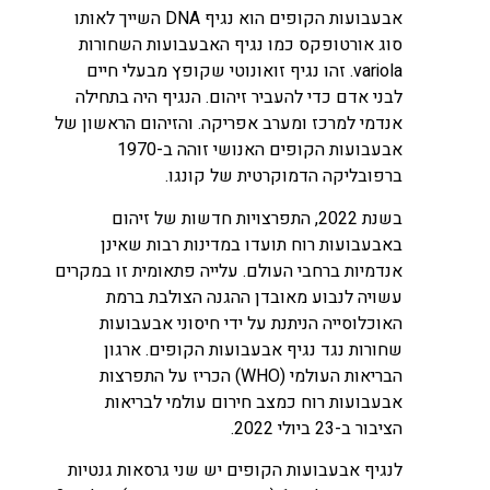
אבעבועות הקופים הוא נגיף DNA השייך לאותו
סוג אורטופקס כמו נגיף האבעבועות השחורות
variola. זהו נגיף זואונוטי שקופץ מבעלי חיים
לבני אדם כדי להעביר זיהום. הנגיף היה בתחילה
אנדמי למרכז ומערב אפריקה. והזיהום הראשון של
אבעבועות הקופים האנושי זוהה ב-1970
ברפובליקה הדמוקרטית של קונגו.
בשנת 2022, התפרצויות חדשות של זיהום
באבעבועות רוח תועדו במדינות רבות שאינן
אנדמיות ברחבי העולם. עלייה פתאומית זו במקרים
עשויה לנבוע מאובדן ההגנה הצולבת ברמת
האוכלוסייה הניתנת על ידי חיסוני אבעבועות
שחורות נגד נגיף אבעבועות הקופים. ארגון
הבריאות העולמי (WHO) הכריז על התפרצות
אבעבועות רוח כמצב חירום עולמי לבריאות
הציבור ב-23 ביולי 2022.
לנגיף אבעבועות הקופים יש שני גרסאות גנטיות