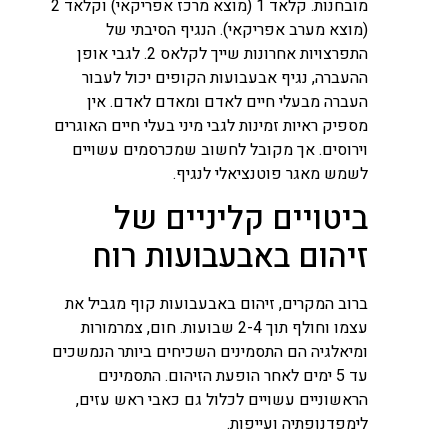
מובחנות. קלאד 1 ​​(מוצא מרכז אפריקאי) וקלאד 2
(מוצא מערב אפריקאי). הנגיף הסיבתי של
התפרצויות אחרונות שייך לקלאס 2. לגבי אופן
ההעברה, נגיף אבעבועות הקופים יכול לעבור
העברה מבעלי חיים לאדם ומאדם לאדם. אין
מספיק ראיות זמינות לגבי מיני בעלי חיים האוגרים
וירוסים. אך מקובל לחשוב שמכרסמים עשויים
לשמש מאגר פוטנציאלי לנגיף.
ביטויים קליניים של
זיהום באבעבועות רוח
ברוב המקרים, זיהום באבעבועות קוף מגביל את
עצמו וחולף תוך 2-4 שבועות. חום, צמרמורות
ומיאלגיה הם התסמינים השכיחים ביותר הנמשכים
עד 5 ימים לאחר הופעת הזיהום. התסמינים
הראשוניים עשויים לכלול גם כאבי ראש עזים,
לימפדנופתיה ועייפות.