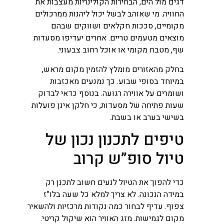
דגים מול הים, הבחירות הקולינריות מעצבות את
החוויה. מי שאוהב לבשל יכול ליהנות ממרכולים
מקומיים, סככות חקלאים ושווקים שבהם
מוצאים מטעמים טריים. אחרים יעדיפו מסעדות
שף, מטבח מקומי או אוכל רחוב צבעוני.
בחלק מהאזורים מומלץ להזמין מקום מראש,
במיוחד בסופי שבוע. כך נמנעים מאכזבות
ושומרים על אווירה רגועה. בנוסף כדאי לבדוק
שעות פתיחה של מסעדות, כי חלקן אינן פועלות
בשישי בערב או בשבת.
טיפים לתכנון נכון של
טיול סופ”ש קרוב
כדי להפוך את הטיול לנעים חשוב לתכנן רק
במידה הנכונה. לא צריך למלא כל שעה בלו”ז
צפוף. עדיף לבחור כמה נקודות מרכזיות ולהשאיר
מקום לגמישות. מזג האוויר הוא שיקול קריטי.