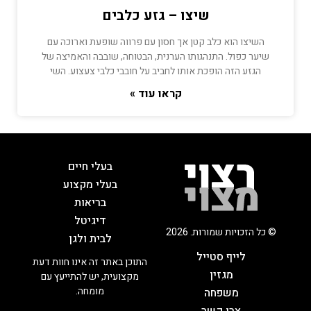
שיצו – גזע כלבים
השיצו הוא כלב קטן אך חסון עם פרווה שופעת וארוכה עם
שיער כפול. התנהגותו הערנית, הבטוחה, שובבה והאמיצה של
הגזע הזה הופכת אותו לחביב על חובבי כלבי צעצוע. השי
קראו עוד »
בעלי חיים
בעלי מקצוע
בריאות
דיגיטל
© כל הזכויות שמורות. 2026
לבית ולגן
לייף סטייל
התוכן באתר זה אינו חוות דעת
מגזין
מקצועית, יש להתייעץ עם
מומחה.
משפחה
צרו קשר