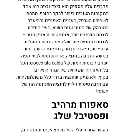
מדברים עליו מספיק הוא כיצד ונציה היא אחד
המקומות הטובים ביותר לבקר בחורף. מתחת
לשמיכת הערפל, העננים האפורים וההיעדר
המובהק של המוני עונת השיא. העיר הופכת
לגרסה חולמנית יותר, אניגמטית. ובאופן מוזר –
לגרסה רומנטית יותר של עצמה. חשבו: תעלות
ערפיליות, פיאצה סן מרקו ספוגת הגשם, סיור
בנושא קזנובה בוונציה. או התכנסות לבתי קפה
ישנים לכוסות חמות של cioccolata calda. הכל
בלי האנרגיה התזזיתית של המוני התיירים
בקיץ. ולא מזיק שוונציה בדרך כלל משתלמת יותר.
עם הרבה טיסות זולות לוונציה התקופה הזו של
השנה!
סאפורו מרהיב
ופסטיבל שלג
כאשר אחרוני עלי השלכת מצהיבים ומתנפחים,