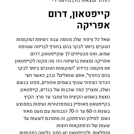
לפלנד נמצאות כולן בהישג יד!
קייפטאון, דרום
אפריקה
שאל כל ציפור שלג מנוסה עבור רשימת המקומות
הטובים ביותר לבקר בהם בחורף לבריחה שטופת
שמש, ואנו מבטיחים לך שקייפטאון, דרום
אפריקה נמצאת ברשימה הזו. מה מקנה לקייפטאון
את מקומה בדירוג "המקומות הטובים ביותר לבקר
בהם בחורף", אתם שואלים? ובכן, כאשר חצי
הכדור הצפוני עטוף בשמים אפורים, ספוג בגשם
ושלג, ומצריך כמה שכבות של בגדים, קייפטאון
נוצצת בשמש הקיצית מדצמבר עד מרץ. הקיץ
בקייפטאון מאופיין בטמפרטורות נעימות בממוצע
בשנות ה-60 עד ה-70 הגבוהות עם מעט מאוד
גשם. למילון ההרפתקן, זה מתורגם לשעות על
שעות של הרפתקאות חוצות
מופלאות. ולקייפטאון יש המון. גלישה במקומות