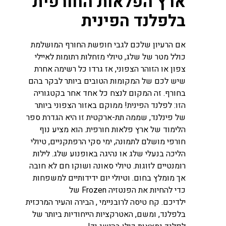
ארץ הפלאות החורפית
בלפלנד הפינית
אם הרעיון שלכם לגבי חופשת החורף המושלמת
כולל מטר של שלג, טיולי מזחלות רתומות לאיילי
צפון או הזוהר הצפוני, אז גרדו כל רשימה אחרת
שיש לכם של המקומות הטובים ביותר לבקר בהם
בחורף. זה המקום לנצח כל אחד אחר בקטגוריה
הזו: לפלנד הפינית! ממוקם באזור הצפוני ביותר
של פינלנד, שממה תת-ארקטית זו היא הגדרת ספר
הלימוד של ארץ פלאות חורפית. הוא מציע נוף
חורפי מושלם לתמונה, ימי סקי הרפתקניים, טיולי
הליכה בנעלי שלג או נהיגה באופנוע שלג. לילות
רומנטיים לזוגות. טיולי סאונה ושוקו חם לא חובה
אך מומלץ בחום. וטיולי יום ידידותיים למשפחות
כדי להחיות את הפנטזיה Frozen של
ילדיכם. קח טיסה לרובניימי , הבירה והעיר המרכזית
בלפלנד, ומשם, האטרקציות הייחודיות ביותר של