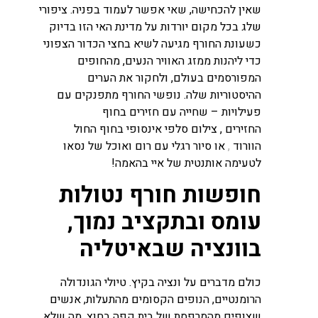
שאין להכחישה, שאי אפשר לעמוד בפניה. ציפורי
שלג בכל מקום יורדות על מדינת האי הזו בדיוק
כשעונת החורף מגיעה לשיא בחצי הכדור הצפוני
כדי ליהנות ממזג האוויר הנעים, מהחופים
המפורסמים בעולם, ולחקור את הערים
ההיסטוריות שלה. נופשי החורף מתפנקים עם
פעילויות – שחייה עם חזירים בחוף
החזירים , צילום סלפי אינסופי בחוף החול
הוורוד
,
או סיור רגלי עם רום ואוכל של נסאו
לטעימה אותנטית של איי בהאמה!
חופשות חורף נטולות
עומס ובתקציב נמוך,
בוונציה שבאיטליה
כולם מדברים על ונציה בקיץ. טיולי הגונדולה
הרומנטיים, הנופים הקסומים מהתעלות, אנשים
שצופים מהמרפסת של בית קפה בחוץ. מה שלא