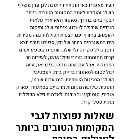
העיר סאפורו באי הוקאידו הופכת לגן עדן מוצלף
בשלג והופכת לאחד המקומות הטובים ביותר
לבקר בהם בחורף. סאפורו היא ארץ פלאות
חורפית שיכולה לשכנע ציפורי שלג ותיקות
להתאהב בחורף. עם הצעות הכוללות כמה מפירות
הים המשובחים ביותר של יפן, ספורט חורף יוצא
דופן כולל סקי וטיולי שלג , שופינג בשפע וימים
קרים מחוממים בציורי טיולי
אונסן
לעיירות הר
הסמוכות. אבל אם אתה נופש בפברואר, אתה
יכול לטוס לסאפורו בדיוק בזמן לפסטיבל
השלג! החגיגות השנתיות, הנמשכות שבוע,
הופכות שלושה מקומות מרכזיים בסאפורו. פארק
אודורי, סוסוקינו והצודום. לאדמות פלא הכוללות
מאות פסלי קרח.
שאלות נפוצות לגבי
המקומות הטובים ביותר