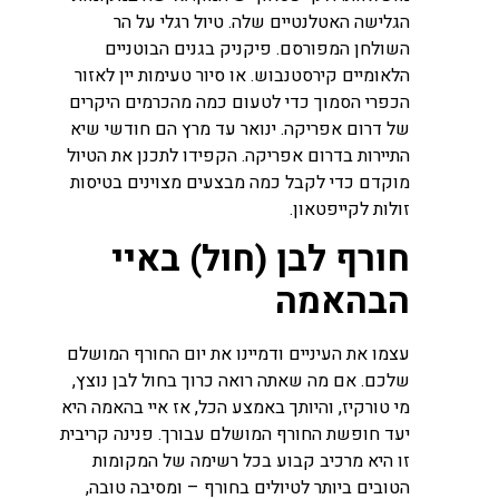
הגלישה האטלנטיים שלה. טיול רגלי על הר
השולחן המפורסם. פיקניק בגנים הבוטניים
הלאומיים קירסטנבוש. או סיור טעימות יין לאזור
הכפרי הסמוך כדי לטעום כמה מהכרמים היקרים
של דרום אפריקה. ינואר עד מרץ הם חודשי שיא
התיירות בדרום אפריקה. הקפידו לתכנן את הטיול
מוקדם כדי לקבל כמה מבצעים מצוינים בטיסות
זולות לקייפטאון.
חורף לבן (חול) באיי
הבהאמה
עצמו את העיניים ודמיינו את יום החורף המושלם
שלכם. אם מה שאתה רואה כרוך בחול לבן נוצץ,
מי טורקיז, והיותך באמצע הכל, אז איי בהאמה היא
יעד חופשת החורף המושלם עבורך. פנינה קריבית
זו היא מרכיב קבוע בכל רשימה של המקומות
הטובים ביותר לטיולים בחורף – ומסיבה טובה,