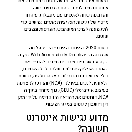
נגישות אינטרנט היא סט של סטנדרטים שכל אתר
אינטרנט חייב לעמוד בהם המבטיח גישה
והזדמנות שווה לאנשים עם מוגבלות. עיקרון
מרכזי של נגישות הוא יצירת אתרים גמישים כדי
לתת מענה לצרכי המשתמש, העדפות ומצבים
שונים.
בשנת 2020, האיחוד האירופי הכריז על מה
שמכונה ה- Web Accessibility Directive, תקנה
הקובעת שגופים ציבוריים חייבים להנגיש את
האתר והאפליקציות לנייד שלהם לכל האנשים,
כולל אנשים עם מוגבלות. מאז הרגולציה, הרשות
הלאומית לנכים באירלנד (NDA) והמרכז למצוינות
בעיצוב אוניברסלי (CEUD), גוף מיוחד בתוך ה-
NDA, דוחפים את ההוראה הזו קדימה על ידי מתן
דין וחשבון לגופים במגזר הציבורי.
מדוע נגישות אינטרנט
חשובה?