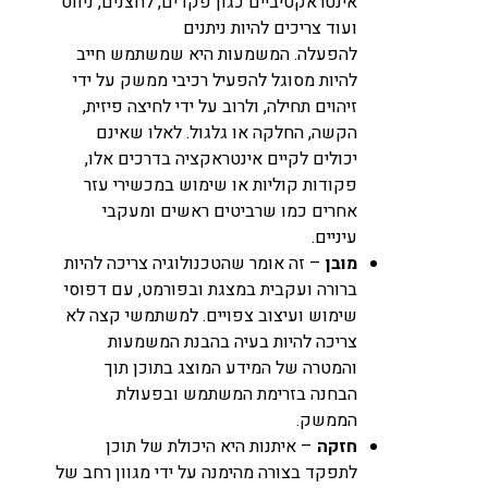
אינטראקטיביים כגון פקדים, לחצנים, ניווט
ועוד צריכים להיות ניתנים
להפעלה. המשמעות היא שמשתמש חייב
להיות מסוגל להפעיל רכיבי ממשק על ידי
זיהוים תחילה, ולרוב על ידי לחיצה פיזית,
הקשה, החלקה או גלגול. לאלו שאינם
יכולים לקיים אינטראקציה בדרכים אלו,
פקודות קוליות או שימוש במכשירי עזר
אחרים כמו שרביטים ראשים ומעקבי
עיניים.
מובן
– זה אומר שהטכנולוגיה צריכה להיות
ברורה ועקבית במצגת ובפורמט, עם דפוסי
שימוש ועיצוב צפויים. למשתמשי קצה לא
צריכה להיות בעיה בהבנת המשמעות
והמטרה של המידע המוצג בתוכן תוך
הבחנה בזרימת המשתמש ובפעולת
הממשק.
חזקה
– איתנות היא היכולת של תוכן
לתפקד בצורה מהימנה על ידי מגוון רחב של