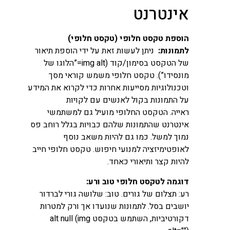
אינטרנט
הוספת טקסט חלופי (טקסט חלופי)
לתמונות:
ניתן לעשות זאת על ידי הוספת תיאור
של הטקסט בסימון/קוד (img alt=”הלוגו של
מונסידו”). טקסט חלופי משמש קוראי מסך
וטכנולוגיות מסייעות אחרות כדי לקרוא את המידע
על התמונות בקול לאנשים עם לקויות
ראייה. הטקסט החלופי מועיל גם למשתמשי
אינטרנט שהתמונות שלהם כבויות בגלל רוחב פס
נמוך למשל. כמו גם להיות משאב נוסף
לאופטימיזציה למנועי חיפוש. טקסט חלופי חייב
להיות קצר ותיאורי כאחד.
דוגמה לטקסט חלופי טוב ורע:
רע: תצלום של גורים. טוב: שלושה גורי לברדור
יושבים בסל. לתמונות שנועדו אך ורק למטרות
דקורטיביות, השתמש בטקסט alt null (img