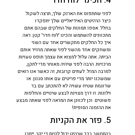
4. הכינו "לוח חדר"
לפני שתתפוס את הארנק שלך, תרצה לשקול
כיצד הרהיטים האידיאליים שלך יתפקדו
בחלל. אספו תמונות של החלקים שבהם אתם
מתכוונים להשתמש והכינו 'לוח חדר' קטן. ראה
איך כל החלקים מתקשרים אחד עם השני
ומשחקים אחד מהשני לפני שאתה מחזיר אותם
הביתה. אתה עלול למצוא את עצמך תופס טעויות
מרכזיות. הרבה לפני שיהיה מאוחר מדי לתקן,
למרבה המזל. לעתים קרובות, זה כאשר אנו רואים
שמשכנו יותר מדי פריטים עם אותו סגנון. או
שדוגמת שטיח עשויה לא להתכתב עם בד
וילונות. זו דרך מצוינת לבצע שינויים והחלפות
פשוטים. וכן לכוונן את המראה לפני שאתה מבצע
את ההזמנה הסופית!
5. פזר את הקניות
בהתחשב בכך שרהיט יכול להיות די יקר, ייתכן