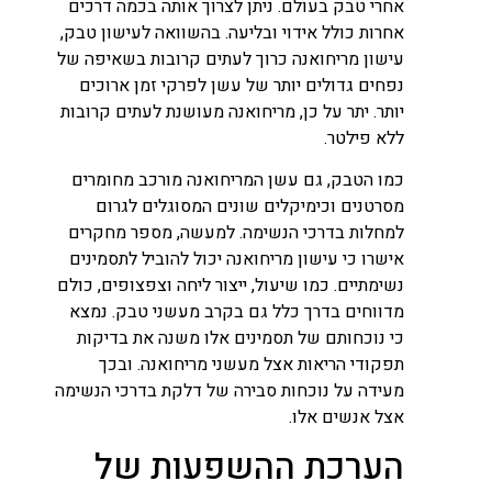
אחרי טבק בעולם. ניתן לצרוך אותה בכמה דרכים
אחרות כולל אידוי ובליעה. בהשוואה לעישון טבק,
עישון מריחואנה כרוך לעתים קרובות בשאיפה של
נפחים גדולים יותר של עשן לפרקי זמן ארוכים
יותר. יתר על כן, מריחואנה מעושנת לעתים קרובות
ללא פילטר.
כמו הטבק, גם עשן המריחואנה מורכב מחומרים
מסרטנים וכימיקלים שונים המסוגלים לגרום
למחלות בדרכי הנשימה. למעשה, מספר מחקרים
אישרו כי עישון מריחואנה יכול להוביל לתסמינים
נשימתיים. כמו שיעול, ייצור ליחה וצפצופים, כולם
מדווחים בדרך כלל גם בקרב מעשני טבק. נמצא
כי נוכחותם של תסמינים אלו משנה את בדיקות
תפקודי הריאות אצל מעשני מריחואנה. ובכך
מעידה על נוכחות סבירה של דלקת בדרכי הנשימה
אצל אנשים אלו.
הערכת ההשפעות של