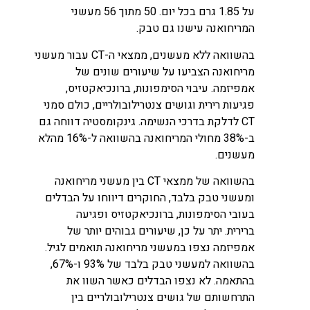
על 1.85 גרם בכל יום. 50 מתוך 56 מעשני
המריחואנה עישנו גם טבק.
בהשוואה ללא מעשנים, ממצאי ה-CT עבור מעשני
מריחואנה הצביעו על שיעורים שונים של
אמפיזמה. עיבוי הסימפונות, ברונכיאקטזיס,
פגיעות רירית וגושים צנטרילובולריים, כולם סמני
CT לדלקת בדרכי הנשימה. גינקומסטיה דווחה גם
ב-38% מחולי המריחואנה בהשוואה ל-16% מהלא
מעשנים.
בהשוואה של ממצאי CT בין מעשני מריחואנה
ומעשני טבק בלבד, החוקרים דיווחו על הבדלים
בעובי הסימפונות, ברונכיאקטזיס ופגיעה
ברירית. יתר על כן, שיעורים גבוהים יותר של
אמפיזמה נצפו במעשני מריחואנה תואמים לגיל.
בהשוואה למעשני טבק בלבד של 93% ו-67%,
בהתאמה. לא נצפו הבדלים כאשר השוו את
התרחשותם של גושים צנטרילובולריים בין