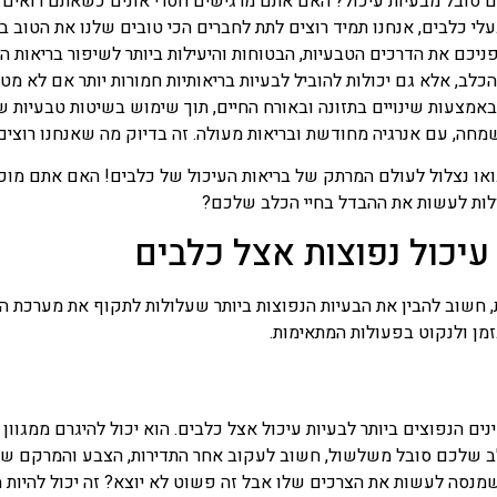
סובל מבעיות עיכול? האם אתם מרגישים חסרי אונים כשאתם רואים א
עלי כלבים, אנחנו תמיד רוצים לתת לחברים הכי טובים שלנו את הטוב בי
יכם את הדרכים הטבעיות, הבטוחות והיעילות ביותר לשיפור בריאות ה
הכלב, אלא גם יכולות להוביל לבעיות בריאותיות חמורות יותר אם לא מ
 באמצעות שינויים בתזונה ובאורח החיים, תוך שימוש בשיטות טבעיות 
ה, עם אנרגיה מחודשת ובריאות מעולה. זה בדיוק מה שאנחנו רוצים 
או נצלול לעולם המרתק של בריאות העיכול של כלבים! האם אתם מוכני
לות לעשות את ההבדל בחיי הכלב שלכם?
עיכול נפוצות אצל כלבים
, חשוב להבין את הבעיות הנפוצות ביותר שעלולות לתקוף את מערכת 
מן ולנקוט בפעולות המתאימות.
 הנפוצים ביותר לבעיות עיכול אצל כלבים. הוא יכול להיגרם ממגוון סיב
לב שלכם סובל משלשול, חשוב לעקוב אחר התדירות, הצבע והמרקם של ה
נסה לעשות את הצרכים שלו אבל זה פשוט לא יוצא? זה יכול להיות 