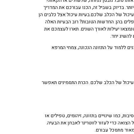
ותו סובל מבטן נפוחה, שלשולים או הקאות?
ותר. בדיוק בשביל זה, הכנו עבורכם את המדריך
עיכול של הכלב שלכם.בעיות עיכול אצל כלבים הן
טפלים בהן. החדשות הטובות? רוב הבעיות האלה
שנמצאו יעילות לאורך השנים. תארו לעצמכם את
להשיג יחד.
ם ללמוד על התזונה הנכונה, צמחי המרפא
העיכול של הכלב שלכם. הכרת התסמינים תאפשר
ות, כמו שינויים בתזונה, זיהומים, טפילים או
צואה כדי לעזור לווטרינר לאבחן את הבעיה.
מאוד מתסכל עבורם.