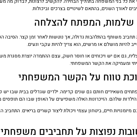
את כל בני המשפחה בתהליך הבחירה. להקשיב לרצונות, לבדוק מה מעור
ם לאורך השנים, בהתאם לשינויים בצרכים וביכולות.
 שלמות, המפתח להצלחה
חביב משותף בהתלהבות גדולה, אך נוטשות לאחר זמן קצר. הסיבה העי
 להיות מושלם או מרשים, הוא צריך להיות עקבי ונעים.
ח, גם אם יש ויכוחים או חוסר חשק, עצם ההתמדה יוצרת מסגרת משמעו
תי ומעמיקה את הקשר המשפחתי.
כת טווח על הקשר המשפחתי
חים משאירים חותם גם שנים קדימה. ילדים שגדלים בבית שבו יש פעי
ילדות שלהם. הזיכרונות האלה משפיעים על האופן שבו הם תופסים מ
גם מיומנויות חיים, ביטחון עצמי ויכולת ליצור קשרים בריאים. התחביב ה
בות נפוצות על תחביבים משפחתיי