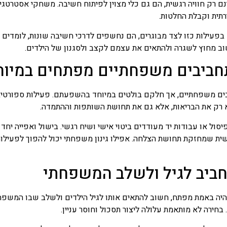
 רק חוויה רגשית, הם גם כלי מצוין לפיתוח חשיבה. משחקי אסטרטגיה,
ירתית וקבלת החלטות.
עילות כזו לצד מבוגרים, הם נחשפים לדרכי חשיבה שונות, לומדים לש
ב מחוץ לשגרה ולהתאים את עצמם לקצב ולסגנון של הילדים.
חביבים משפחתיים מפתחים במיוח
בים משפחתיים, אך חלקם בולטים במיוחד בהשפעתם. פעילות ספורטיבי
רק את הבריאות, אלא גם את תחושת השותפות וההתמדה.
 פיסול או עבודות יד מעודדים ביטוי אישי ושיח רגשי. בישול ואפייה יחד
ית שמחזקת תחושת הצלחה. אפילו גינון משפחתי יכול להפוך לפעיל
יב לגיל ולשלב המשפחתי
יה באמת מפתח, חשוב להתאים אותו לגיל הילדים ולשלב שבו המשפח
. בחירה לא מותאמת עלולה ליצור תסכול וחוסר עניין.