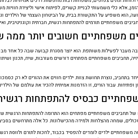
 ולוחות זמנים צפופים, משפחות רבות מחפשות דרכים אמיתיות לבלות
זמן, אלא כלי משמעותי לבניית קשרים, לפיתוח אישי וליצירת חוויות 
ה, הוא משפיע על התקשורת בבית, על הביטחון העצמי של הילדים וג
ביבים משפחתיים תורמים להתפתחות רגשית, חברתית וקוגניטיבית, ואיך 
ם משפחתיים חשובים יותר ממה 
ה מעבר לפעילות משותפת. הוא יוצר מסגרת קבועה שבה כל אחד מבני
יזיה, תחביבים משפחתיים מפתחים דורשים מעורבות, שיח, תכנון ושית
 בתחביב, נוצרת תחושת צוות. ילדים חווים את ההורים לא רק כסמכות
ופתיחות. עבור הורים, זו הזדמנות אמיתית להכיר את עולמם של הילדים
פחתיים כבסיס להתפתחות רגשית
ם של תחביבים משפחתיים מפתחים הוא התרומה להתפתחות הרגשית של 
כולים, שמחה מהצלחות ולמידה מהכישלונות. כל אלה מתרחשים בסביב
משפחתיים ילדים לומדים להפסיד בכבוד, לחכות לתורם ולווסת רגשות.