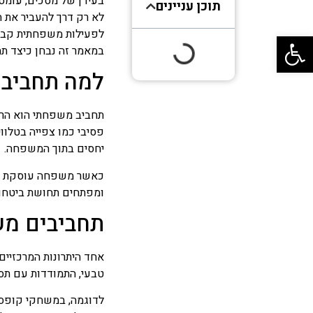
בעידן של מסכים, עומס
תוכן עניינים
לא רק דרך להעביר את ה
לפעילות משפחתית קבוע
פתח סרגל נגישות
במאמר זה נבחן כיצד תח
למה תחביבי
תחביב משפחתי הוא הרב
פסיבי כמו צפייה בטלוו
יחסים בתוך המשפחה.
כאשר משפחה עוסקת יחד
ומפתחים תחושת ביטחון 
תחביבים מש
אחד היתרונות המרכזיי
טבעי, התמודדות עם תס
לדוגמה, במשחקי קופסה 