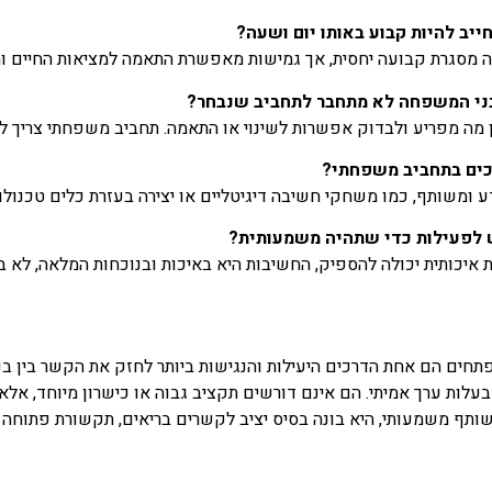
יב להיות קבוע באותו יום ושעה?
 מסגרת קבועה יחסית, אך גמישות מאפשרת התאמה למציאות החיים ו
ני המשפחה לא מתחבר לתחביב שנבחר?
 מה מפריע ולבדוק אפשרות לשינוי או התאמה. תחביב משפחתי צריך לה
ים בתחביב משפחתי?
ע ומשותף, כמו משחקי חשיבה דיגיטליים או יצירה בעזרת כלים טכנולוג
 לפעילות כדי שתהיה משמעותית?
איכותית יכולה להספיק, החשיבות היא באיכות ובנוכחות המלאה, לא בא
ים הם אחת הדרכים היעילות והנגישות ביותר לחזק את הקשר בין בני
 בעלות ערך אמיתי. הם אינם דורשים תקציב גבוה או כישרון מיוחד, א
תף משמעותי, היא בונה בסיס יציב לקשרים בריאים, תקשורת פתוחה ו