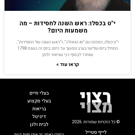
י"ט בכסלו: ראש השנה לחסידות – מה
משמעות היום?
י"ט כסלו, המכונה גם "חג הגאולה", ו"ראש השנה של החסידות",
התחיל ביום שלישי בערב ונמשך עד היום. ביום זה בשנת 1798
שוחרר לבסוף רבי שניאור זלמן
קראו עוד »
בעלי חיים
בעלי מקצוע
בריאות
דיגיטל
© כל הזכויות שמורות. 2026
לבית ולגן
לייף סטייל
התוכן באתר זה אינו חוות דעת