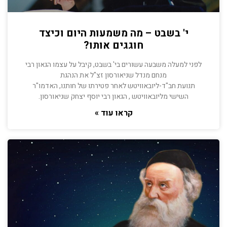
י' בשבט – מה משמעות היום וכיצד
חוגגים אותו?
לפני למעלה משבעה עשורים בי' בשבט, קיבל על עצמו הגאון רבי
מנחם מנדל שניאורסון זצ"ל את הנהגת
תנועת חב"ד-ליובאוויטש לאחר פטירתו של חותנו, האדמו"ר
השישי מליובאוויטש , הגאון רבי יוסף יצחק שניאורסון.
קראו עוד »