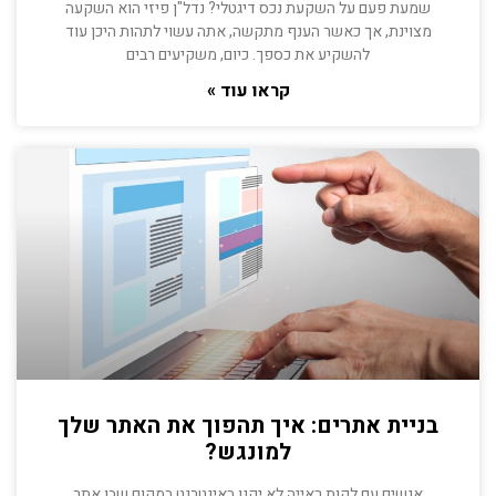
שמעת פעם על השקעת נכס דיגטלי? נדל"ן פיזי הוא השקעה
מצוינת, אך כאשר הענף מתקשה, אתה עשוי לתהות היכן עוד
להשקיע את כספך. כיום, משקיעים רבים
קראו עוד »
בניית אתרים: איך תהפוך את האתר שלך
למונגש?
אנשים עם לקות ראייה לא יקנו באינטרנט במקום שבו אתר